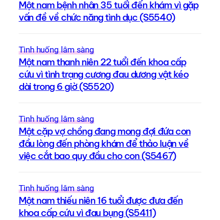
Một nam bệnh nhân 35 tuổi đến khám vì gặp
vấn đề về chức năng tình dục (S5540)
Tình huống lâm sàng
Một nam thanh niên 22 tuổi đến khoa cấp
cứu vì tình trạng cương đau dương vật kéo
dài trong 6 giờ (S5520)
Tình huống lâm sàng
Một cặp vợ chồng đang mong đợi đứa con
đầu lòng đến phòng khám để thảo luận về
việc cắt bao quy đầu cho con (S5467)
Tình huống lâm sàng
Một nam thiếu niên 16 tuổi được đưa đến
khoa cấp cứu vì đau bụng (S5411)