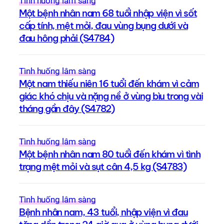
Tình huống lâm sàng
Một bệnh nhân nam 68 tuổi nhập viện vì sốt
cấp tính, mệt mỏi, đau vùng bụng dưới và
đau hông phải (S4784)
Tình huống lâm sàng
Một nam thiếu niên 16 tuổi đến khám vì cảm
giác khó chịu và nặng nề ở vùng bìu trong vài
tháng gần đây (S4782)
Tình huống lâm sàng
Một bệnh nhân nam 80 tuổi đến khám vì tình
trạng mệt mỏi và sụt cân 4,5 kg (S4783)
Tình huống lâm sàng
Bệnh nhân nam, 43 tuổi, nhập viện vì đau