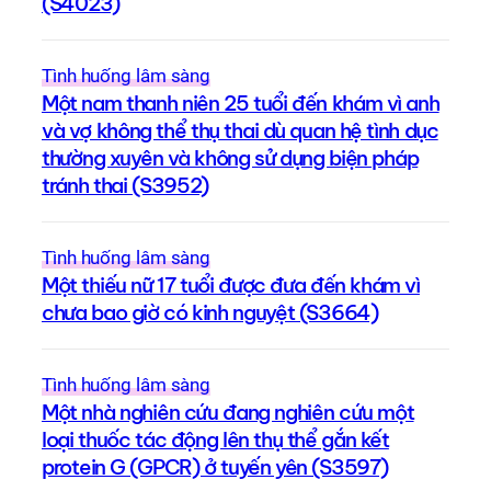
(S4023)
Tình huống lâm sàng
Một nam thanh niên 25 tuổi đến khám vì anh
và vợ không thể thụ thai dù quan hệ tình dục
thường xuyên và không sử dụng biện pháp
tránh thai (S3952)
Tình huống lâm sàng
Một thiếu nữ 17 tuổi được đưa đến khám vì
chưa bao giờ có kinh nguyệt (S3664)
Tình huống lâm sàng
Một nhà nghiên cứu đang nghiên cứu một
loại thuốc tác động lên thụ thể gắn kết
protein G (GPCR) ở tuyến yên (S3597)