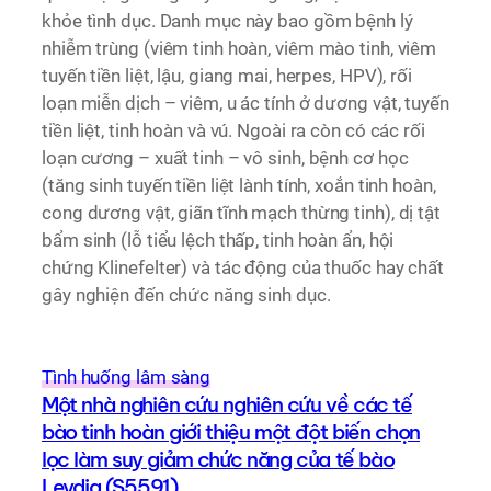
khỏe tình dục. Danh mục này bao gồm bệnh lý
nhiễm trùng (viêm tinh hoàn, viêm mào tinh, viêm
tuyến tiền liệt, lậu, giang mai, herpes, HPV), rối
loạn miễn dịch – viêm, u ác tính ở dương vật, tuyến
tiền liệt, tinh hoàn và vú. Ngoài ra còn có các rối
loạn cương – xuất tinh – vô sinh, bệnh cơ học
(tăng sinh tuyến tiền liệt lành tính, xoắn tinh hoàn,
cong dương vật, giãn tĩnh mạch thừng tinh), dị tật
bẩm sinh (lỗ tiểu lệch thấp, tinh hoàn ẩn, hội
chứng Klinefelter) và tác động của thuốc hay chất
gây nghiện đến chức năng sinh dục.
Tình huống lâm sàng
Một nhà nghiên cứu nghiên cứu về các tế
bào tinh hoàn giới thiệu một đột biến chọn
lọc làm suy giảm chức năng của tế bào
Leydig (S5591)