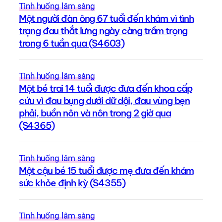
Tình huống lâm sàng
Một người đàn ông 67 tuổi đến khám vì tình
trạng đau thắt lưng ngày càng trầm trọng
trong 6 tuần qua (S4603)
Tình huống lâm sàng
Một bé trai 14 tuổi được đưa đến khoa cấp
cứu vì đau bụng dưới dữ dội, đau vùng bẹn
phải, buồn nôn và nôn trong 2 giờ qua
(S4365)
Tình huống lâm sàng
Một cậu bé 15 tuổi được mẹ đưa đến khám
sức khỏe định kỳ (S4355)
Tình huống lâm sàng