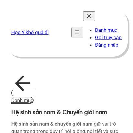
Chuyển
đến
phần
nội
Danh mục
Học Y khổ quá đi
dung
Gói truy cập
Đăng nhập
Danh mục
Hệ sinh sản nam & Chuyển giới nam
Hệ sinh sản nam & chuyển giới nam
giữ vai trò
quan trọng trong duy trì nòi giống, nội tiết và sức