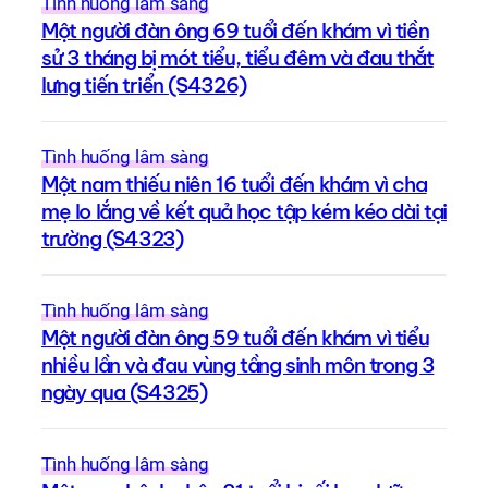
Tình huống lâm sàng
Một người đàn ông 69 tuổi đến khám vì tiền
sử 3 tháng bị mót tiểu, tiểu đêm và đau thắt
lưng tiến triển (S4326)
Tình huống lâm sàng
Một nam thiếu niên 16 tuổi đến khám vì cha
mẹ lo lắng về kết quả học tập kém kéo dài tại
trường (S4323)
Tình huống lâm sàng
Một người đàn ông 59 tuổi đến khám vì tiểu
nhiều lần và đau vùng tầng sinh môn trong 3
ngày qua (S4325)
Tình huống lâm sàng