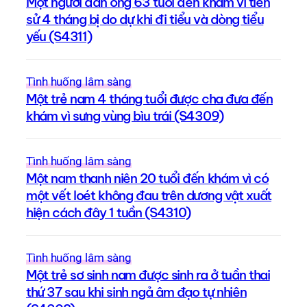
Một người đàn ông 63 tuổi đến khám vì tiền
sử 4 tháng bị do dự khi đi tiểu và dòng tiểu
yếu (S4311)
Tình huống lâm sàng
Một trẻ nam 4 tháng tuổi được cha đưa đến
khám vì sưng vùng bìu trái (S4309)
Tình huống lâm sàng
Một nam thanh niên 20 tuổi đến khám vì có
một vết loét không đau trên dương vật xuất
hiện cách đây 1 tuần (S4310)
Tình huống lâm sàng
Một trẻ sơ sinh nam được sinh ra ở tuần thai
thứ 37 sau khi sinh ngả âm đạo tự nhiên