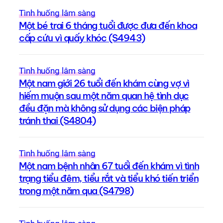
Tình huống lâm sàng
Một bé trai 6 tháng tuổi được đưa đến khoa
cấp cứu vì quấy khóc (S4943)
Tình huống lâm sàng
Một nam giới 26 tuổi đến khám cùng vợ vì
hiếm muộn sau một năm quan hệ tình dục
đều đặn mà không sử dụng các biện pháp
tránh thai (S4804)
Tình huống lâm sàng
Một nam bệnh nhân 67 tuổi đến khám vì tình
trạng tiểu đêm, tiểu rắt và tiểu khó tiến triển
trong một năm qua (S4798)