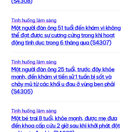
(S4308)
Tình huống lâm sàng
Một người đàn ông 51 tuổi đến khám vì không
thể đạt được sự cương cứng trong khi hoạt
động tình dục trong 6 tháng qua (S4307)
Tình huống lâm sàng
Một người đàn ông 25 tuổi, trước đây khỏe
mạnh, đến khám vì tiền sử 1 tuần bị sốt và
chảy mủ từ các khối u đau ở vùng bẹn phải
(S4305)
Tình huống lâm sàng
Một bé trai 8 tuổi, khỏe mạnh, được mẹ đưa
đến khoa cấp cứu 2 giờ sau khi khởi phát đột