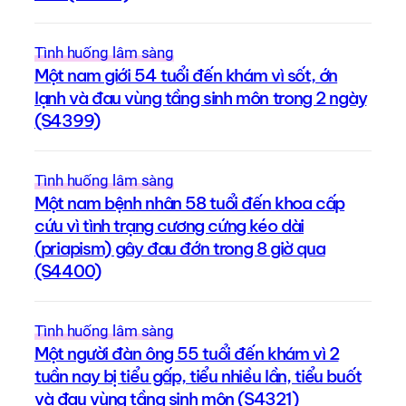
Tình huống lâm sàng
Một nam giới 54 tuổi đến khám vì sốt, ớn
lạnh và đau vùng tầng sinh môn trong 2 ngày
(S4399)
Tình huống lâm sàng
Một nam bệnh nhân 58 tuổi đến khoa cấp
cứu vì tình trạng cương cứng kéo dài
(priapism) gây đau đớn trong 8 giờ qua
(S4400)
Tình huống lâm sàng
Một người đàn ông 55 tuổi đến khám vì 2
tuần nay bị tiểu gấp, tiểu nhiều lần, tiểu buốt
và đau vùng tầng sinh môn (S4321)