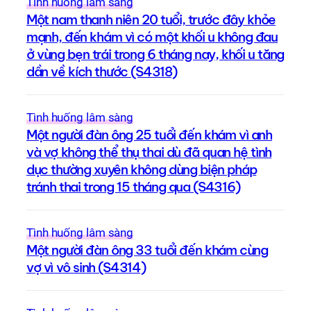
Tình huống lâm sàng
Một nam thanh niên 20 tuổi, trước đây khỏe
mạnh, đến khám vì có một khối u không đau
ở vùng bẹn trái trong 6 tháng nay, khối u tăng
dần về kích thước (S4318)
Tình huống lâm sàng
Một người đàn ông 25 tuổi đến khám vì anh
và vợ không thể thụ thai dù đã quan hệ tình
dục thường xuyên không dùng biện pháp
tránh thai trong 15 tháng qua (S4316)
Tình huống lâm sàng
Một người đàn ông 33 tuổi đến khám cùng
vợ vì vô sinh (S4314)