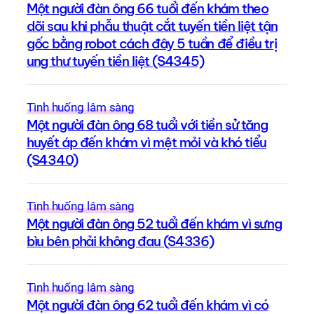
Một người đàn ông 66 tuổi đến khám theo
dõi sau khi phẫu thuật cắt tuyến tiền liệt tận
gốc bằng robot cách đây 5 tuần để điều trị
ung thư tuyến tiền liệt (S4345)
Tình huống lâm sàng
Một người đàn ông 68 tuổi với tiền sử tăng
huyết áp đến khám vì mệt mỏi và khó tiểu
(S4340)
Tình huống lâm sàng
Một người đàn ông 52 tuổi đến khám vì sưng
bìu bên phải không đau (S4336)
Tình huống lâm sàng
Một người đàn ông 62 tuổi đến khám vì có