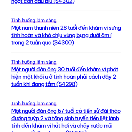
ngột cơn đau bìu (S4302)
Tình huống lâm sàng
Một nam thanh niên 28 tuổi đến khám vì sưng
tinh hoàn và khó chịu vùng bụng dưới âm ỉ
trong 2 tuần qua (S4300)
Tình huống lâm sàng
Một người đàn ông 30 tuổi đến khám vì phát
hiện một khối u ở tinh hoàn phải cách đây 2
tuần khi đang tắm (S4298)
Tình huống lâm sàng
Một người đàn ông 67 tuổi có tiền sử đái tháo
đường tuýp 2 và tăng sinh tuyến tiền liệt lành
tính đến khám vì hắt hơi và chảy nước mũi