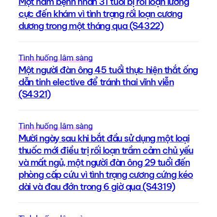
Một nam bệnh nhân 31 tuổi bị rối loạn lưỡng
cực đến khám vì tình trạng rối loạn cương
dương trong một tháng qua (S4322)
Tình huống lâm sàng
Một người đàn ông 45 tuổi thực hiện thắt ống
dẫn tinh elective để tránh thai vĩnh viễn
(S4321)
Tình huống lâm sàng
Mười ngày sau khi bắt đầu sử dụng một loại
thuốc mới điều trị rối loạn trầm cảm chủ yếu
và mất ngủ, một người đàn ông 29 tuổi đến
phòng cấp cứu vì tình trạng cương cứng kéo
dài và đau đớn trong 6 giờ qua (S4319)