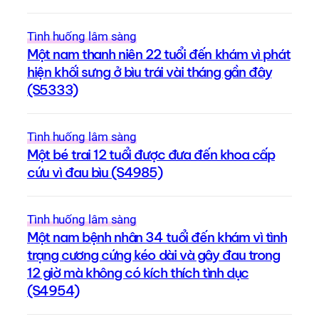
Tình huống lâm sàng
Một nam thanh niên 22 tuổi đến khám vì phát
hiện khối sưng ở bìu trái vài tháng gần đây
(S5333)
Tình huống lâm sàng
Một bé trai 12 tuổi được đưa đến khoa cấp
cứu vì đau bìu (S4985)
Tình huống lâm sàng
Một nam bệnh nhân 34 tuổi đến khám vì tình
trạng cương cứng kéo dài và gây đau trong
12 giờ mà không có kích thích tình dục
(S4954)