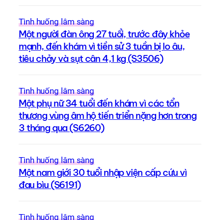
Tình huống lâm sàng
Một người đàn ông 27 tuổi, trước đây khỏe
mạnh, đến khám vì tiền sử 3 tuần bị lo âu,
tiêu chảy và sụt cân 4,1 kg (S3506)
Tình huống lâm sàng
Một phụ nữ 34 tuổi đến khám vì các tổn
thương vùng âm hộ tiến triển nặng hơn trong
3 tháng qua (S6260)
Tình huống lâm sàng
Một nam giới 30 tuổi nhập viện cấp cứu vì
đau bìu (S6191)
Tình huống lâm sàng