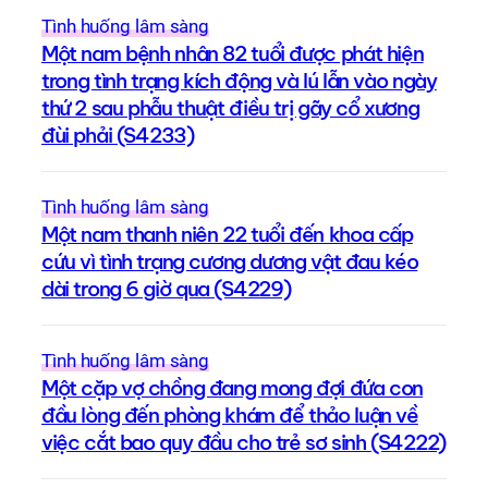
Tình huống lâm sàng
Một nam bệnh nhân 82 tuổi được phát hiện
trong tình trạng kích động và lú lẫn vào ngày
thứ 2 sau phẫu thuật điều trị gãy cổ xương
đùi phải (S4233)
Tình huống lâm sàng
Một nam thanh niên 22 tuổi đến khoa cấp
cứu vì tình trạng cương dương vật đau kéo
dài trong 6 giờ qua (S4229)
Tình huống lâm sàng
Một cặp vợ chồng đang mong đợi đứa con
đầu lòng đến phòng khám để thảo luận về
việc cắt bao quy đầu cho trẻ sơ sinh (S4222)