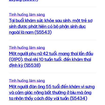
Tình huống lâm sàng
Tại buổi khám sức khỏe sau sinh, một trẻ sơ
sinh được phát hiện có bộ phận sinh dục
ngoài là nam (S5543)
Tình huống lâm sàng
Một người phụ nữ 42 tuổi, mang thai lần đầu
(G1P0), thai nhi 10 tuần tuổi, đến khám thai
định kỳ (S5538)
Tình huống lâm sàng
Một người đàn ông 55 tuổi đến khám vì sưng
và cảm giác nặng bất thường ở bìu mà ông
ta nhận thấy cách đây vài tuần (S5434)