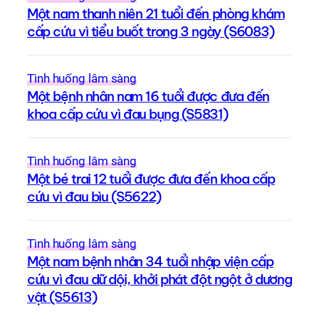
Một nam thanh niên 21 tuổi đến phòng khám
cấp cứu vì tiểu buốt trong 3 ngày (S6083)
Tình huống lâm sàng
Một bệnh nhân nam 16 tuổi được đưa đến
khoa cấp cứu vì đau bụng (S5831)
Tình huống lâm sàng
Một bé trai 12 tuổi được đưa đến khoa cấp
cứu vì đau bìu (S5622)
Tình huống lâm sàng
Một nam bệnh nhân 34 tuổi nhập viện cấp
cứu vì đau dữ dội, khởi phát đột ngột ở dương
vật (S5613)