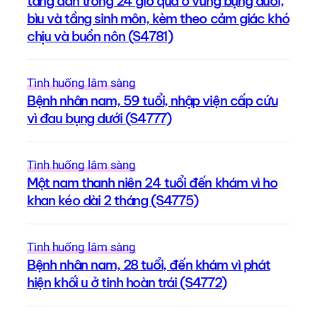
tăng dần trong 24 giờ qua ở vùng bụng dưới,
bìu và tầng sinh môn, kèm theo cảm giác khó
chịu và buồn nôn (S4781)
Tình huống lâm sàng
Bệnh nhân nam, 59 tuổi, nhập viện cấp cứu
vì đau bụng dưới (S4777)
Tình huống lâm sàng
Một nam thanh niên 24 tuổi đến khám vì ho
khan kéo dài 2 tháng (S4775)
Tình huống lâm sàng
Bệnh nhân nam, 28 tuổi, đến khám vì phát
hiện khối u ở tinh hoàn trái (S4772)