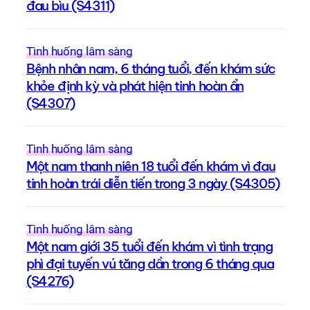
đau bìu (S4311)
Tình huống lâm sàng
Bệnh nhân nam, 6 tháng tuổi, đến khám sức
khỏe định kỳ và phát hiện tinh hoàn ẩn
(S4307)
Tình huống lâm sàng
Một nam thanh niên 18 tuổi đến khám vì đau
tinh hoàn trái diễn tiến trong 3 ngày (S4305)
Tình huống lâm sàng
Một nam giới 35 tuổi đến khám vì tình trạng
phì đại tuyến vú tăng dần trong 6 tháng qua
(S4276)