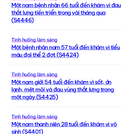
Một nam bệnh nhân 66 tuổi đến khám vì đau
thắt lưng tiến triển trong vài tháng qua
(S4446)
Tình huống lâm sàng
Một bệnh nhân nam 57 tuổi đến khám vì tiểu
máu đại thể 2 đợt (S4424)
Tình huống lâm sàng
Một nam giới 54 tuổi đến khám vì sốt, ớn
lạnh, mệt mỏi và đau vùng thắt lưng trong
một ngày (S4425)
Tình huống lâm sàng
Một nam thanh niên 28 tuổi đến khám vì vô
sinh (S4401)