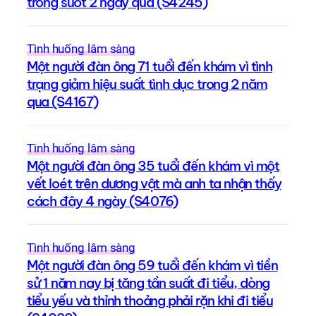
trong suốt 2 ngày qua (S4245)
Tình huống lâm sàng
Một người đàn ông 71 tuổi đến khám vì tình
trạng giảm hiệu suất tình dục trong 2 năm
qua (S4167)
Tình huống lâm sàng
Một người đàn ông 35 tuổi đến khám vì một
vết loét trên dương vật mà anh ta nhận thấy
cách đây 4 ngày (S4076)
Tình huống lâm sàng
Một người đàn ông 59 tuổi đến khám vì tiền
sử 1 năm nay bị tăng tần suất đi tiểu, dòng
tiểu yếu và thỉnh thoảng phải rặn khi đi tiểu