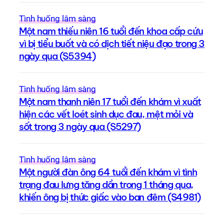
Tình huống lâm sàng
Một nam thiếu niên 16 tuổi đến khoa cấp cứu
vì bị tiểu buốt và có dịch tiết niệu đạo trong 3
ngày qua (S5394)
Tình huống lâm sàng
Một nam thanh niên 17 tuổi đến khám vì xuất
hiện các vết loét sinh dục đau, mệt mỏi và
sốt trong 3 ngày qua (S5297)
Tình huống lâm sàng
Một người đàn ông 64 tuổi đến khám vì tình
trạng đau lưng tăng dần trong 1 tháng qua,
khiến ông bị thức giấc vào ban đêm (S4981)