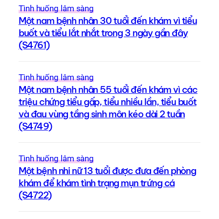
Tình huống lâm sàng
Một nam bệnh nhân 30 tuổi đến khám vì tiểu
buốt và tiểu lắt nhắt trong 3 ngày gần đây
(S4761)
Tình huống lâm sàng
Một nam bệnh nhân 55 tuổi đến khám vì các
triệu chứng tiểu gấp, tiểu nhiều lần, tiểu buốt
và đau vùng tầng sinh môn kéo dài 2 tuần
(S4749)
Tình huống lâm sàng
Một bệnh nhi nữ 13 tuổi được đưa đến phòng
khám để khám tình trạng mụn trứng cá
(S4722)