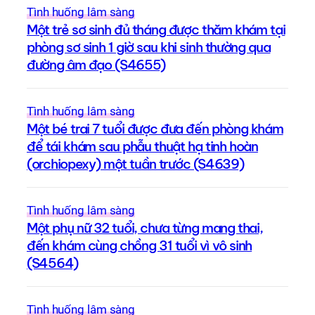
Tình huống lâm sàng
Một trẻ sơ sinh đủ tháng được thăm khám tại
phòng sơ sinh 1 giờ sau khi sinh thường qua
đường âm đạo (S4655)
Tình huống lâm sàng
Một bé trai 7 tuổi được đưa đến phòng khám
để tái khám sau phẫu thuật hạ tinh hoàn
(orchiopexy) một tuần trước (S4639)
Tình huống lâm sàng
Một phụ nữ 32 tuổi, chưa từng mang thai,
đến khám cùng chồng 31 tuổi vì vô sinh
(S4564)
Tình huống lâm sàng