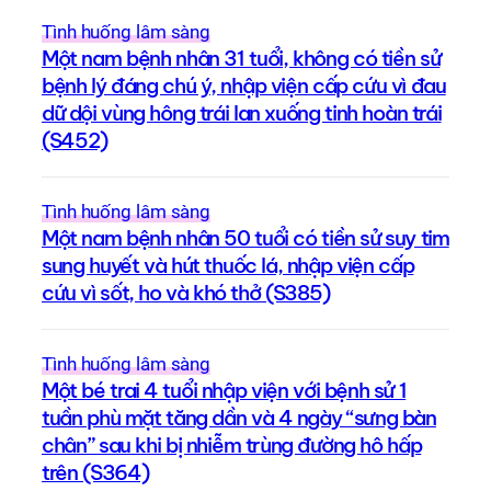
Tình huống lâm sàng
Một nam bệnh nhân 31 tuổi, không có tiền sử
bệnh lý đáng chú ý, nhập viện cấp cứu vì đau
dữ dội vùng hông trái lan xuống tinh hoàn trái
(S452)
Tình huống lâm sàng
Một nam bệnh nhân 50 tuổi có tiền sử suy tim
sung huyết và hút thuốc lá, nhập viện cấp
cứu vì sốt, ho và khó thở (S385)
Tình huống lâm sàng
Một bé trai 4 tuổi nhập viện với bệnh sử 1
tuần phù mặt tăng dần và 4 ngày “sưng bàn
chân” sau khi bị nhiễm trùng đường hô hấp
trên (S364)