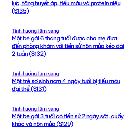
lực, tăng huyết áp, tiểu máu và protein niệu
(S135)
Tình huống lâm sàng
Một bé gái 6 tháng tuổi được cha mẹ đưa
đến phòng khám với tiền sử nôn mửa kéo dài
2 tuần (S132)
Tình huống lâm sàng
Một trẻ sơ sinh nam 4 ngày tuổi bị tiểu máu
đại thể (S131)
Tình huống lâm sàng
Một bé gái 3 tuổi có tiền sử 2 ngày sốt, quấy
khóc và nôn mửa (S129)