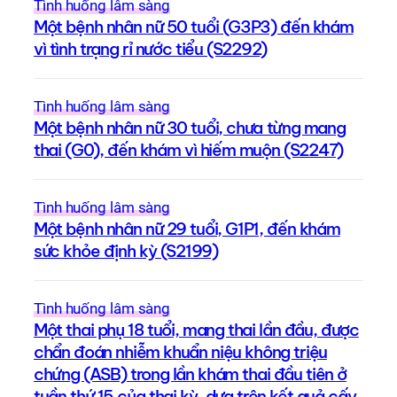
Tình huống lâm sàng
Một bệnh nhân nữ 50 tuổi (G3P3) đến khám
vì tình trạng rỉ nước tiểu (S2292)
Tình huống lâm sàng
Một bệnh nhân nữ 30 tuổi, chưa từng mang
thai (G0), đến khám vì hiếm muộn (S2247)
Tình huống lâm sàng
Một bệnh nhân nữ 29 tuổi, G1P1, đến khám
sức khỏe định kỳ (S2199)
Tình huống lâm sàng
Một thai phụ 18 tuổi, mang thai lần đầu, được
chẩn đoán nhiễm khuẩn niệu không triệu
chứng (ASB) trong lần khám thai đầu tiên ở
tuần thứ 15 của thai kỳ, dựa trên kết quả cấy