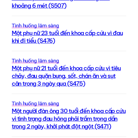
khoảng 6 mét (S507)
Tình huống lâm sàng
Một phụ nữ 23 tuổi đến khoa cấp cứu vì đau
khi đi tiểu (S476)
Tình huống lâm sàng
Một phụ nữ 21 tuổi đến khoa cấp cứu vì tiêu
chảy, đau quặn bụng, sốt, chán ăn và sụt
cân trong 3 ngày qua (S475)
Tình huống lâm sàng
Một người đàn ông 30 tuổi đến khoa cấp cứu
vì tình trạng đau hông phải trầm trọng dần
trong 2 ngày, khởi phát đột ngột (S471)