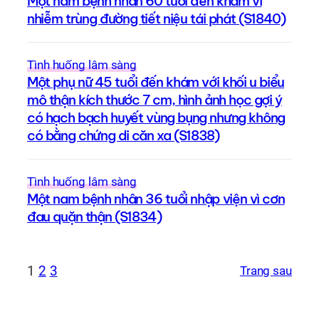
Một nam bệnh nhân 60 tuổi đến khám vì
nhiễm trùng đường tiết niệu tái phát (S1840)
Tình huống lâm sàng
Một phụ nữ 45 tuổi đến khám với khối u biểu
mô thận kích thước 7 cm, hình ảnh học gợi ý
có hạch bạch huyết vùng bụng nhưng không
có bằng chứng di căn xa (S1838)
Tình huống lâm sàng
Một nam bệnh nhân 36 tuổi nhập viện vì cơn
đau quặn thận (S1834)
1
2
3
Trang sau