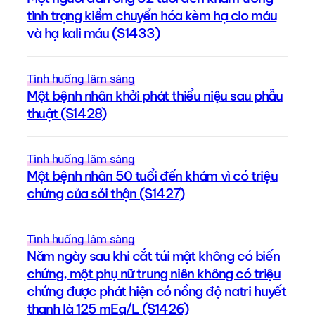
tình trạng kiềm chuyển hóa kèm hạ clo máu
và hạ kali máu (S1433)
Tình huống lâm sàng
Một bệnh nhân khởi phát thiểu niệu sau phẫu
thuật (S1428)
Tình huống lâm sàng
Một bệnh nhân 50 tuổi đến khám vì có triệu
chứng của sỏi thận (S1427)
Tình huống lâm sàng
Năm ngày sau khi cắt túi mật không có biến
chứng, một phụ nữ trung niên không có triệu
chứng được phát hiện có nồng độ natri huyết
thanh là 125 mEq/L (S1426)