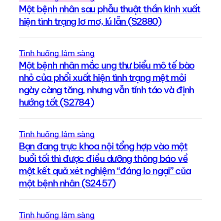
Một bệnh nhân sau phẫu thuật thần kinh xuất
hiện tình trạng lơ mơ, lú lẫn (S2880)
Tình huống lâm sàng
Một bệnh nhân mắc ung thư biểu mô tế bào
nhỏ của phổi xuất hiện tình trạng mệt mỏi
ngày càng tăng, nhưng vẫn tỉnh táo và định
hướng tốt (S2784)
Tình huống lâm sàng
Bạn đang trực khoa nội tổng hợp vào một
buổi tối thì được điều dưỡng thông báo về
một kết quả xét nghiệm “đáng lo ngại” của
một bệnh nhân (S2457)
Tình huống lâm sàng