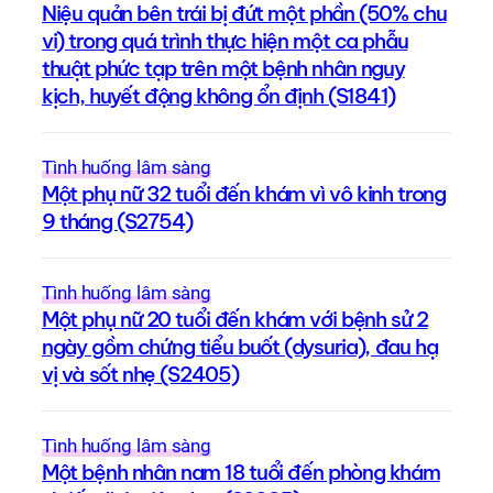
Niệu quản bên trái bị đứt một phần (50% chu
vi) trong quá trình thực hiện một ca phẫu
thuật phức tạp trên một bệnh nhân nguy
kịch, huyết động không ổn định (S1841)
Tình huống lâm sàng
Một phụ nữ 32 tuổi đến khám vì vô kinh trong
9 tháng (S2754)
Tình huống lâm sàng
Một phụ nữ 20 tuổi đến khám với bệnh sử 2
ngày gồm chứng tiểu buốt (dysuria), đau hạ
vị và sốt nhẹ (S2405)
Tình huống lâm sàng
Một bệnh nhân nam 18 tuổi đến phòng khám