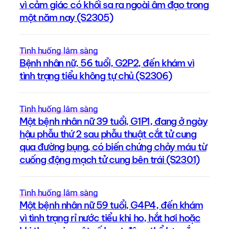
vì cảm giác có khối sa ra ngoài âm đạo trong
một năm nay (S2305)
Tình huống lâm sàng
Bệnh nhân nữ, 56 tuổi, G2P2, đến khám vì
tình trạng tiểu không tự chủ (S2306)
Tình huống lâm sàng
Một bệnh nhân nữ 39 tuổi, G1P1, đang ở ngày
hậu phẫu thứ 2 sau phẫu thuật cắt tử cung
qua đường bụng, có biến chứng chảy máu từ
cuống động mạch tử cung bên trái (S2301)
Tình huống lâm sàng
Một bệnh nhân nữ 59 tuổi, G4P4, đến khám
vì tình trạng rỉ nước tiểu khi ho, hắt hơi hoặc