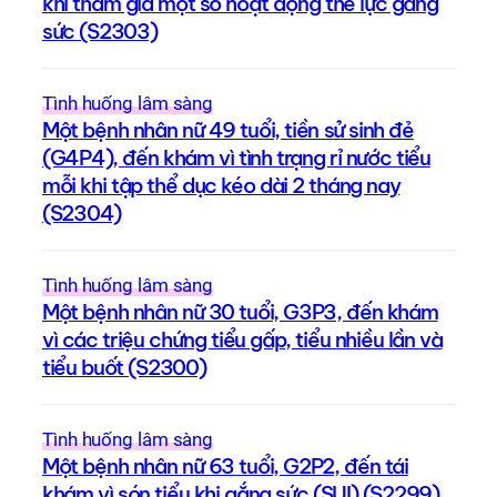
khi tham gia một số hoạt động thể lực gắng
sức (S2303)
Tình huống lâm sàng
Một bệnh nhân nữ 49 tuổi, tiền sử sinh đẻ
(G4P4), đến khám vì tình trạng rỉ nước tiểu
mỗi khi tập thể dục kéo dài 2 tháng nay
(S2304)
Tình huống lâm sàng
Một bệnh nhân nữ 30 tuổi, G3P3, đến khám
vì các triệu chứng tiểu gấp, tiểu nhiều lần và
tiểu buốt (S2300)
Tình huống lâm sàng
Một bệnh nhân nữ 63 tuổi, G2P2, đến tái
khám vì són tiểu khi gắng sức (SUI) (S2299)