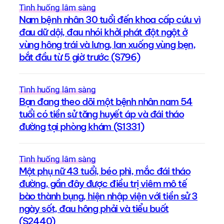
Tình huống lâm sàng
Nam bệnh nhân 30 tuổi đến khoa cấp cứu vì
đau dữ dội, đau nhói khởi phát đột ngột ở
vùng hông trái và lưng, lan xuống vùng bẹn,
bắt đầu từ 5 giờ trước (S796)
Tình huống lâm sàng
Bạn đang theo dõi một bệnh nhân nam 54
tuổi có tiền sử tăng huyết áp và đái tháo
đường tại phòng khám (S1331)
Tình huống lâm sàng
Một phụ nữ 43 tuổi, béo phì, mắc đái tháo
đường, gần đây được điều trị viêm mô tế
bào thành bụng, hiện nhập viện với tiền sử 3
ngày sốt, đau hông phải và tiểu buốt
(S2440)