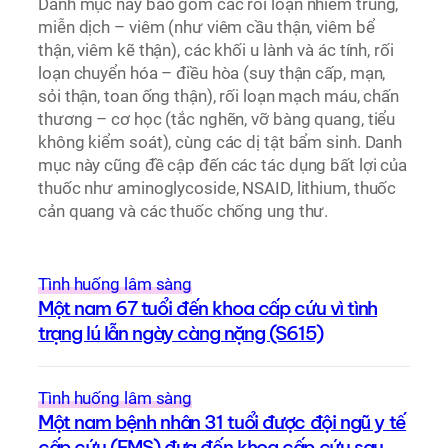
Danh mục này bao gồm các rối loạn nhiễm trùng,
miễn dịch – viêm (như viêm cầu thận, viêm bể
thận, viêm kẽ thận), các khối u lành và ác tính, rối
loạn chuyển hóa – điều hòa (suy thận cấp, mạn,
sỏi thận, toan ống thận), rối loạn mạch máu, chấn
thương – cơ học (tắc nghẽn, vỡ bàng quang, tiểu
không kiểm soát), cùng các dị tật bẩm sinh. Danh
mục này cũng đề cập đến các tác dụng bất lợi của
thuốc như aminoglycoside, NSAID, lithium, thuốc
cản quang và các thuốc chống ung thư.
Tình huống lâm sàng
Một nam 67 tuổi đến khoa cấp cứu vì tình
trạng lú lẫn ngày càng nặng (S615)
Tình huống lâm sàng
Một nam bệnh nhân 31 tuổi được đội ngũ y tế
cấp cứu (EMS) đưa đến khoa cấp cứu sau