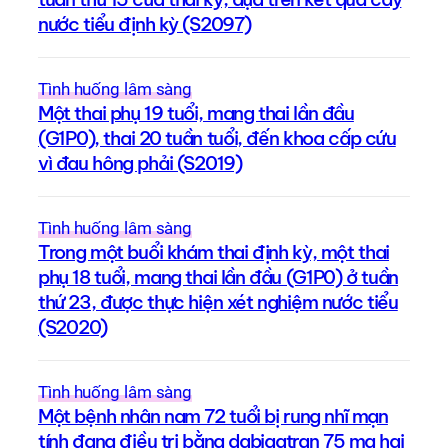
nước tiểu định kỳ (S2097)
Tình huống lâm sàng
Một thai phụ 19 tuổi, mang thai lần đầu
(G1P0), thai 20 tuần tuổi, đến khoa cấp cứu
vì đau hông phải (S2019)
Tình huống lâm sàng
Trong một buổi khám thai định kỳ, một thai
phụ 18 tuổi, mang thai lần đầu (G1P0) ở tuần
thứ 23, được thực hiện xét nghiệm nước tiểu
(S2020)
Tình huống lâm sàng
Một bệnh nhân nam 72 tuổi bị rung nhĩ mạn
tính đang điều trị bằng dabigatran 75 mg hai