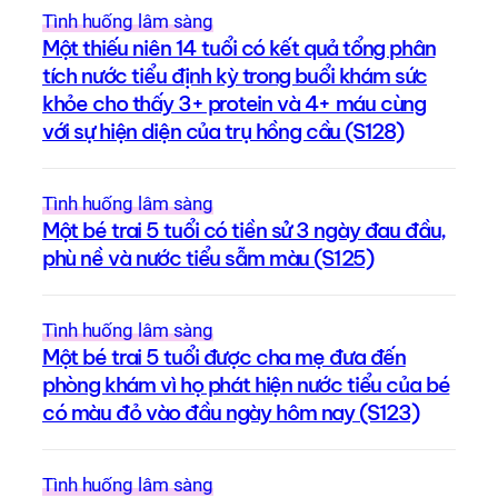
Tình huống lâm sàng
Một thiếu niên 14 tuổi có kết quả tổng phân
tích nước tiểu định kỳ trong buổi khám sức
khỏe cho thấy 3+ protein và 4+ máu cùng
với sự hiện diện của trụ hồng cầu (S128)
Tình huống lâm sàng
Một bé trai 5 tuổi có tiền sử 3 ngày đau đầu,
phù nề và nước tiểu sẫm màu (S125)
Tình huống lâm sàng
Một bé trai 5 tuổi được cha mẹ đưa đến
phòng khám vì họ phát hiện nước tiểu của bé
có màu đỏ vào đầu ngày hôm nay (S123)
Tình huống lâm sàng