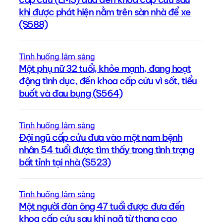
khi được phát hiện nằm trên sàn nhà để xe
(S588)
Tình huống lâm sàng
Một phụ nữ 32 tuổi, khỏe mạnh, đang hoạt
động tình dục, đến khoa cấp cứu vì sốt, tiểu
buốt và đau bụng (S564)
Tình huống lâm sàng
Đội ngũ cấp cứu đưa vào một nam bệnh
nhân 54 tuổi được tìm thấy trong tình trạng
bất tỉnh tại nhà (S523)
Tình huống lâm sàng
Một người đàn ông 47 tuổi được đưa đến
khoa cấp cứu sau khi ngã từ thang cao