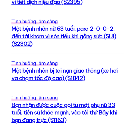
vì tiết dịch niệu đạo (S2395)
Tình huống lâm sàng
Một bệnh nhân nữ 63 tuổi, para 2-0-0-2,
đến tái khám vì són tiểu khi gắng sức (SUI)
(S2302)
Tình huống lâm sàng
Một bệnh nhân bị tai nạn giao thông (xe hơi
va chạm tốc độ cao) (S1842)
Tình huống lâm sàng
Bạn nhận được cuộc gọi từ một phụ nữ 33
tuổi, tiền sử khỏe mạnh, vào tối thứ Bảy khi
bạn đang trực (S1163)