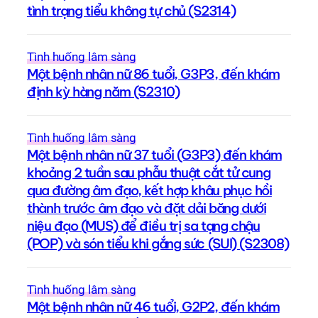
tình trạng tiểu không tự chủ (S2314)
Tình huống lâm sàng
Một bệnh nhân nữ 86 tuổi, G3P3, đến khám
định kỳ hàng năm (S2310)
Tình huống lâm sàng
Một bệnh nhân nữ 37 tuổi (G3P3) đến khám
khoảng 2 tuần sau phẫu thuật cắt tử cung
qua đường âm đạo, kết hợp khâu phục hồi
thành trước âm đạo và đặt dải băng dưới
niệu đạo (MUS) để điều trị sa tạng chậu
(POP) và són tiểu khi gắng sức (SUI) (S2308)
Tình huống lâm sàng
Một bệnh nhân nữ 46 tuổi, G2P2, đến khám