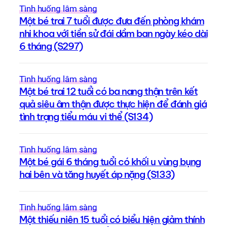
Tình huống lâm sàng
Một bé trai 7 tuổi được đưa đến phòng khám
nhi khoa với tiền sử đái dầm ban ngày kéo dài
6 tháng (S297)
Tình huống lâm sàng
Một bé trai 12 tuổi có ba nang thận trên kết
quả siêu âm thận được thực hiện để đánh giá
tình trạng tiểu máu vi thể (S134)
Tình huống lâm sàng
Một bé gái 6 tháng tuổi có khối u vùng bụng
hai bên và tăng huyết áp nặng (S133)
Tình huống lâm sàng
Một thiếu niên 15 tuổi có biểu hiện giảm thính