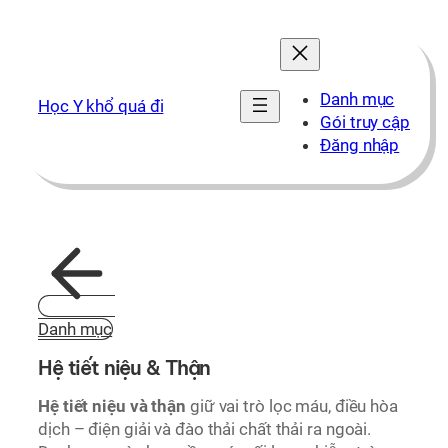
Chuyển
đến
phần
nội
Danh mục
Học Y khổ quá đi
dung
Gói truy cập
Đăng nhập
Danh mục
Hệ tiết niệu & Thận
Hệ tiết niệu và thận
giữ vai trò lọc máu, điều hòa
dịch – điện giải và đào thải chất thải ra ngoài.