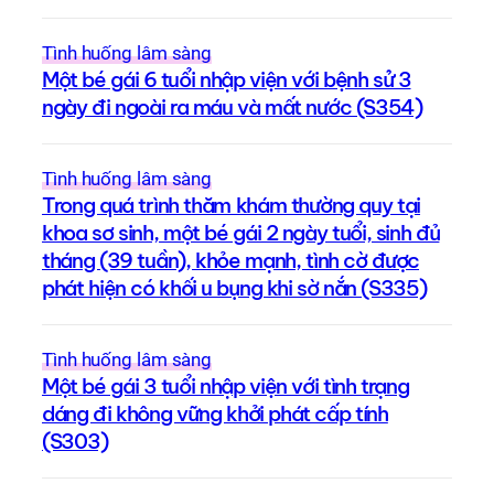
Tình huống lâm sàng
Một bé gái 6 tuổi nhập viện với bệnh sử 3
ngày đi ngoài ra máu và mất nước (S354)
Tình huống lâm sàng
Trong quá trình thăm khám thường quy tại
khoa sơ sinh, một bé gái 2 ngày tuổi, sinh đủ
tháng (39 tuần), khỏe mạnh, tình cờ được
phát hiện có khối u bụng khi sờ nắn (S335)
Tình huống lâm sàng
Một bé gái 3 tuổi nhập viện với tình trạng
dáng đi không vững khởi phát cấp tính
(S303)