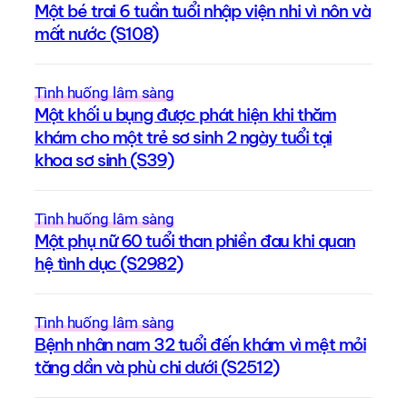
Một bé trai 6 tuần tuổi nhập viện nhi vì nôn và
mất nước (S108)
Tình huống lâm sàng
Một khối u bụng được phát hiện khi thăm
khám cho một trẻ sơ sinh 2 ngày tuổi tại
khoa sơ sinh (S39)
Tình huống lâm sàng
Một phụ nữ 60 tuổi than phiền đau khi quan
hệ tình dục (S2982)
Tình huống lâm sàng
Bệnh nhân nam 32 tuổi đến khám vì mệt mỏi
tăng dần và phù chi dưới (S2512)