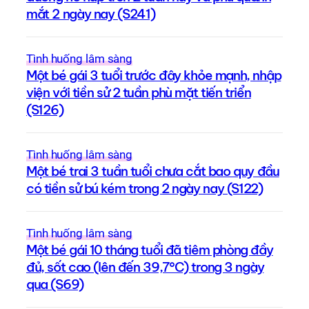
mắt 2 ngày nay (S241)
Tình huống lâm sàng
Một bé gái 3 tuổi trước đây khỏe mạnh, nhập
viện với tiền sử 2 tuần phù mặt tiến triển
(S126)
Tình huống lâm sàng
Một bé trai 3 tuần tuổi chưa cắt bao quy đầu
có tiền sử bú kém trong 2 ngày nay (S122)
Tình huống lâm sàng
Một bé gái 10 tháng tuổi đã tiêm phòng đầy
đủ, sốt cao (lên đến 39,7°C) trong 3 ngày
qua (S69)