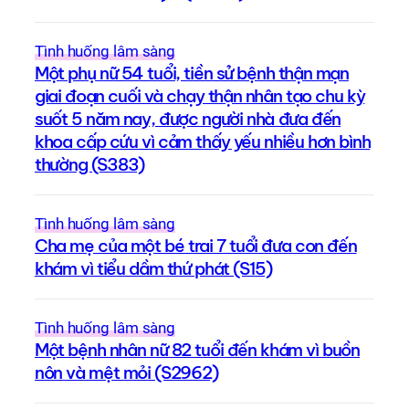
Tình huống lâm sàng
Một phụ nữ 54 tuổi, tiền sử bệnh thận mạn
giai đoạn cuối và chạy thận nhân tạo chu kỳ
suốt 5 năm nay, được người nhà đưa đến
khoa cấp cứu vì cảm thấy yếu nhiều hơn bình
thường (S383)
Tình huống lâm sàng
Cha mẹ của một bé trai 7 tuổi đưa con đến
khám vì tiểu dầm thứ phát (S15)
Tình huống lâm sàng
Một bệnh nhân nữ 82 tuổi đến khám vì buồn
nôn và mệt mỏi (S2962)