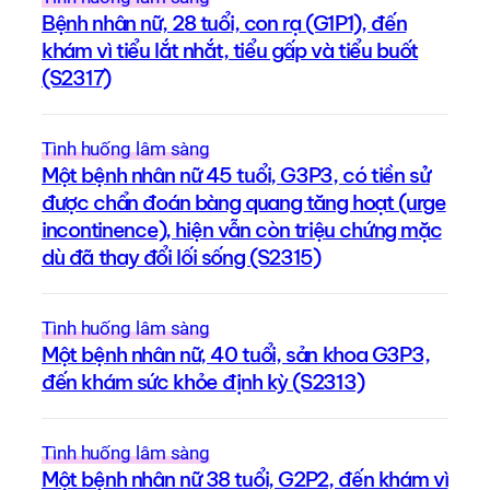
Bệnh nhân nữ, 28 tuổi, con rạ (G1P1), đến
khám vì tiểu lắt nhắt, tiểu gấp và tiểu buốt
(S2317)
Tình huống lâm sàng
Một bệnh nhân nữ 45 tuổi, G3P3, có tiền sử
được chẩn đoán bàng quang tăng hoạt (urge
incontinence), hiện vẫn còn triệu chứng mặc
dù đã thay đổi lối sống (S2315)
Tình huống lâm sàng
Một bệnh nhân nữ, 40 tuổi, sản khoa G3P3,
đến khám sức khỏe định kỳ (S2313)
Tình huống lâm sàng
Một bệnh nhân nữ 38 tuổi, G2P2, đến khám vì